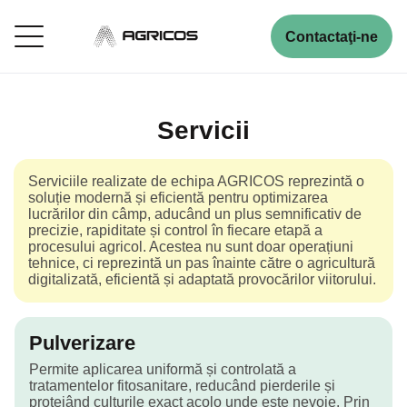
Contactaţi-ne
Servicii
Serviciile realizate de echipa AGRICOS reprezintă o
soluție modernă și eficientă pentru optimizarea
lucrărilor din câmp, aducând un plus semnificativ de
precizie, rapiditate și control în fiecare etapă a
procesului agricol. Acestea nu sunt doar operațiuni
tehnice, ci reprezintă un pas înainte către o agricultură
digitalizată, eficientă și adaptată provocărilor viitorului.
Pulverizare
Permite aplicarea uniformă și controlată a
tratamentelor fitosanitare, reducând pierderile și
protejând culturile exact acolo unde este nevoie. Prin