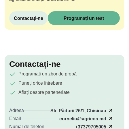
Contactaţi-ne
Programați un test
Contactaţi-ne
Programați un zbor de probă
Puneți orice întrebare
Aflați despre parteneriate
Adresa
Str. Pădurii 26/1, Chisinau
Email
corneliu@agricos.md
Număr de telefon
+37379705005