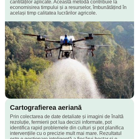
cantităților aplicate. Această metodă contribuie la
economisirea timpului și a resurselor, îmbunătățind în
același timp calitatea lucrărilor agricole.
Cartografierea aeriană
Prin colectarea de date detaliate și imagini de înaltă
rezoluție, fermierii pot lua decizii informate, pot
identifica rapid problemele din culturi și pot planifica
intervențiile cu o precizie mult mai mare. Rezultatul
este o gestionare inteligentă a fiecărui hectar și o